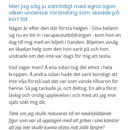
Men jag såg ju samtidigt med egna ögon
vilken underbar förändring som skedde på
kort tid.
Något år efter den där första helgen - Silva befann
sig nu en bit in i terapeututbildningen - kom hon en
dag till mig med en biljett i handen. Biljetten avsåg
en likadan helg som den hon varit på och hon
undrade om det inte var dags för mig att testa.
Vad säger man? Å ena sidan tog det emot i hela
kroppen. Å andra sidan hade det varit konstigt att
inte vilja förstå vad det var som vände tillvaron för
henne. Så jag tackade ja, och deltog. En allra först
läskig och orolig upplevelse i och med att jag inte
själv sökt mig dit.
Tänk om jag skulle reduceras till en navelskådande
figur som var så upptagen med att gräva i sina känslor
att jag inte skulle kunna sköta mitt jobb längre?