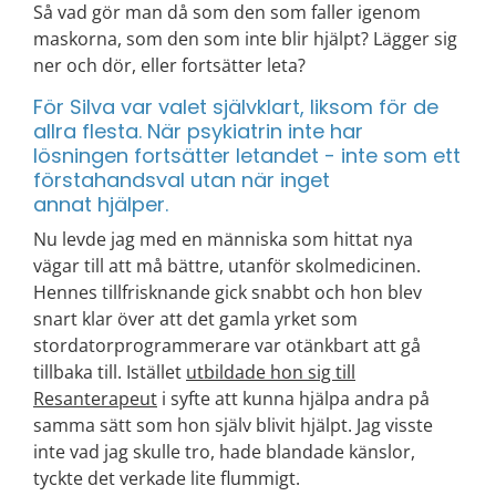
Så vad gör man då som den som faller igenom
maskorna, som den som inte blir hjälpt? Lägger sig
ner och dör, eller fortsätter leta?
För Silva var valet självklart, liksom för de
allra flesta. När psykiatrin inte har
lösningen fortsätter letandet - inte som ett
förstahandsval utan när inget
annat hjälper.
Nu levde jag med en människa som hittat nya
vägar till att må bättre, utanför skolmedicinen.
Hennes tillfrisknande gick snabbt och hon blev
snart klar över att det gamla yrket som
stordatorprogrammerare var otänkbart att gå
tillbaka till. Istället
utbildade hon sig till
Resanterapeut
i syfte att kunna hjälpa andra på
samma sätt som hon själv blivit hjälpt. Jag visste
inte vad jag skulle tro, hade blandade känslor,
tyckte det verkade lite flummigt.