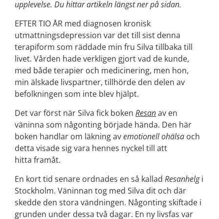
upplevelse. Du hittar artikeln längst ner på sidan.
EFTER TIO ÅR med diagnosen kronisk
utmattningsdepression var det till sist denna
terapiform som räddade min fru Silva tillbaka till
livet. Vården hade verkligen gjort vad de kunde,
med både terapier och medicinering, men hon,
min älskade livspartner, tillhörde den delen av
befolkningen som inte blev hjälpt.
Det var först när Silva fick boken
Resan
av en
väninna som någonting började hända. Den här
boken handlar om läkning av
emotionell ohälsa
och
detta visade sig vara hennes nyckel till att
hitta framåt.
En kort tid senare ordnades en så kallad
Resanhelg
i
Stockholm. Väninnan tog med Silva dit och där
skedde den stora vändningen. Någonting skiftade i
grunden under dessa två dagar. En ny livsfas var