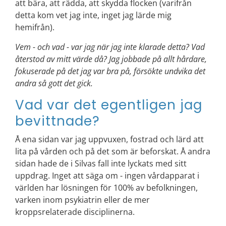
att bära, att rädda, att skydda flocken (varifrån
detta kom vet jag inte, inget jag lärde mig
hemifrån).
Vem - och vad - var jag när jag inte klarade detta? Vad
återstod av mitt värde då? Jag jobbade på allt hårdare,
fokuserade på det jag var bra på, försökte undvika det
andra så gott det gick.
Vad var det egentligen jag
bevittnade?
Å ena sidan var jag uppvuxen, fostrad och lärd att
lita på vården och på det som är beforskat. Å andra
sidan hade de i Silvas fall inte lyckats med sitt
uppdrag. Inget att säga om - ingen vårdapparat i
världen har lösningen för 100% av befolkningen,
varken inom psykiatrin eller de mer
kroppsrelaterade disciplinerna.